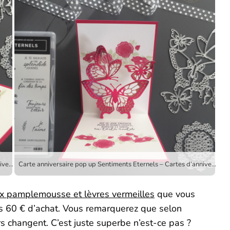
Carte anniversaire pop up Sentiments Eternels – Cartes d’anniversaire, Cartes pop up, Edgelits Fleurs charmantes, Framelits Formes à coudre, Papier Design De tout mon coeur, Set de tampons Célébrations Spéciales, Set de tampons Sentiments Eternels, Set de tampons Tout petits anniversaire, Stampin up, Thinlits Beaux papillons, Thinlits Mes napperons par Marie Meyer Stampin’up – http://ateliers-scrapbooking.fr
Carte anniversaire pop up Sentiments Eternels – Cartes d’anniversaire, Cartes pop up, Edgelits Fleurs charmantes, Framelits Formes à coudre, Papier Design De tout mon coeur, Set de tampons Célébrations Spéciales, Set de tampons Sentiments Eternels, Set de tampons Tout petits anniversaire, Stampin up, Thinlits Beaux papillons, Thinlits Mes napperons par Marie Meyer Stampin’up – http://ateliers-scrapbooking.fr
ux pamplemousse et lèvres vermeilles
que vous
 60 € d’achat. Vous remarquerez que selon
rs changent. C’est juste superbe n’est-ce pas ?