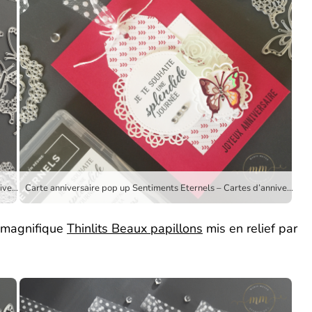
Carte anniversaire pop up Sentiments Eternels – Cartes d’anniversaire, Cartes pop up, Edgelits Fleurs charmantes, Framelits Formes à coudre, Papier Design De tout mon coeur, Set de tampons Célébrations Spéciales, Set de tampons Sentiments Eternels, Set de tampons Tout petits anniversaire, Stampin up, Thinlits Beaux papillons, Thinlits Mes napperons par Marie Meyer Stampin’up – http://ateliers-scrapbooking.fr
Carte anniversaire pop up Sentiments Eternels – Cartes d’anniversaire, Cartes pop up, Edgelits Fleurs charmantes, Framelits Formes à coudre, Papier Design De tout mon coeur, Set de tampons Célébrations Spéciales, Set de tampons Sentiments Eternels, Set de tampons Tout petits anniversaire, Stampin up, Thinlits Beaux papillons, Thinlits Mes napperons par Marie Meyer Stampin’up – http://ateliers-scrapbooking.fr
e magnifique
Thinlits Beaux papillons
mis en relief par