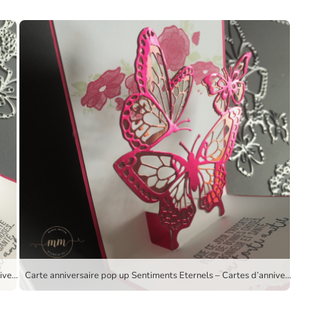
Carte anniversaire pop up Sentiments Eternels – Cartes d’anniversaire, Cartes pop up, Edgelits Fleurs charmantes, Framelits Formes à coudre, Papier Design De tout mon coeur, Set de tampons Célébrations Spéciales, Set de tampons Sentiments Eternels, Set de tampons Tout petits anniversaire, Stampin up, Thinlits Beaux papillons, Thinlits Mes napperons par Marie Meyer Stampin’up – http://ateliers-scrapbooking.fr
Carte anniversaire pop up Sentiments Eternels – Cartes d’anniversaire, Cartes pop up, Edgelits Fleurs charmantes, Framelits Formes à coudre, Papier Design De tout mon coeur, Set de tampons Célébrations Spéciales, Set de tampons Sentiments Eternels, Set de tampons Tout petits anniversaire, Stampin up, Thinlits Beaux papillons, Thinlits Mes napperons par Marie Meyer Stampin’up – http://ateliers-scrapbooking.fr