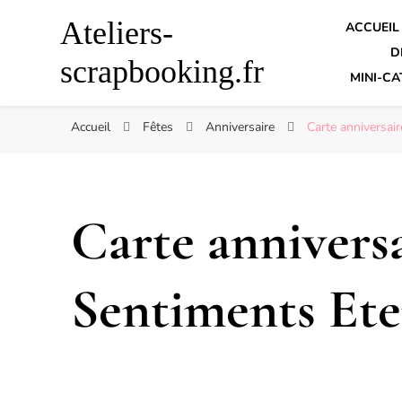
Ateliers-
ACCUEIL
D
scrapbooking.fr
MINI-CA
Accueil
Fêtes
Anniversaire
Carte anniversai
Carte annivers
Sentiments Ete