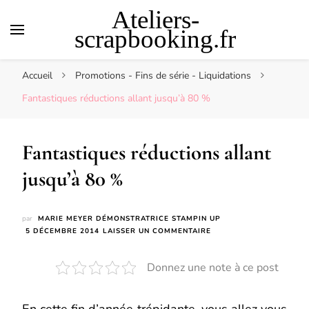
Ateliers-
scrapbooking.fr
Accueil
Promotions - Fins de série - Liquidations
Fantastiques réductions allant jusqu’à 80 %
Fantastiques réductions allant
jusqu’à 80 %
par
MARIE MEYER DÉMONSTRATRICE STAMPIN UP
SUR
5 DÉCEMBRE 2014
LAISSER UN COMMENTAIRE
FANTASTIQUES
RÉDUCTIONS
Donnez une note à ce post
ALLANT
JUSQU’À
80
%