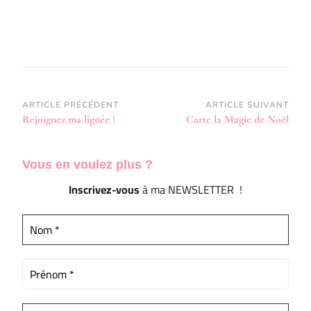
Navigation
ARTICLE PRÉCÉDENT
ARTICLE SUIVANT
Rejoignez ma lignée !
Carte la Magie de Noël
d’article
Vous en voulez
plus ?
Inscrivez-vous
à ma NEWSLETTER !