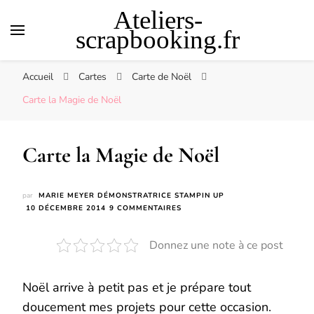
Ateliers-
scrapbooking.fr
Accueil
Cartes
Carte de Noël
Carte la Magie de Noël
Carte la Magie de Noël
par
MARIE MEYER DÉMONSTRATRICE STAMPIN UP
SUR
10 DÉCEMBRE 2014
9 COMMENTAIRES
CARTE
LA
Donnez une note à ce post
MAGIE
DE
NOËL
Noël arrive à petit pas et je prépare tout
doucement mes projets pour cette occasion.