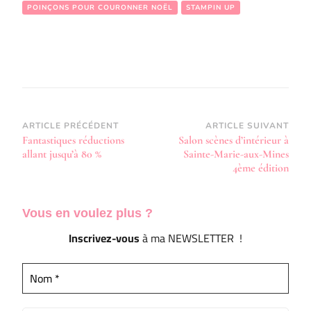
POINÇONS POUR COURONNER NOËL
STAMPIN UP
Navigation
ARTICLE PRÉCÉDENT
ARTICLE SUIVANT
Fantastiques réductions
Salon scènes d’intérieur à
d’article
allant jusqu’à 80 %
Sainte-Marie-aux-Mines
4ème édition
Vous en voulez
plus ?
Inscrivez-vous
à ma NEWSLETTER !