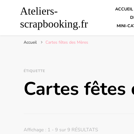
Ateliers-
ACCUEIL
D
scrapbooking.fr
MINI-CA
Accueil
Cartes fêtes des Mères
ÉTIQUETTE
Cartes fêtes
Affichage : 1 - 9 sur 9 RÉSULTATS