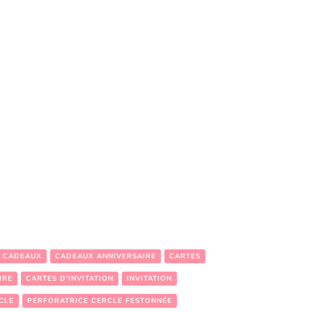
S CADEAUX
CADEAUX ANNIVERSAIRE
CARTES
IRE
CARTES D’INVITATION
INVITATION
CLE
PERFORATRICE CERCLE FESTONNÉE