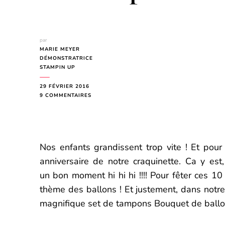
par
MARIE MEYER
DÉMONSTRATRICE
STAMPIN UP
29 FÉVRIER 2016
SUR
9 COMMENTAIRES
CARTE
D’INVITATION
ANNIVERSAIRE
BOUQUET
DE
Nos enfants grandissent trop vite ! Et pour
BALLONS
ET
anniversaire de notre craquinette. Ca y est
THINLITS
un bon moment hi hi hi !!!! Pour fêter ces 10 
BOÎTE
À
thème des ballons ! Et justement, dans notr
PÂTISSERIE
magnifique set de tampons Bouquet de ballon