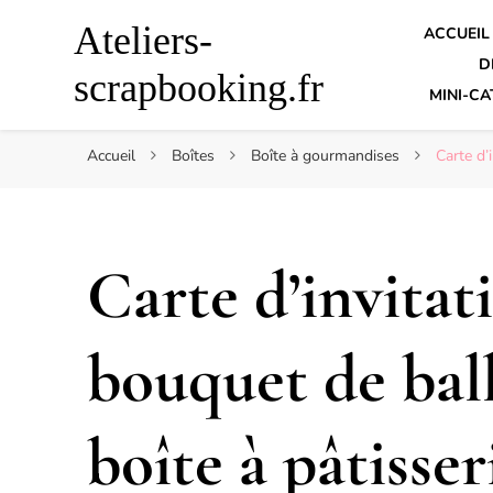
Ateliers-
ACCUEIL
D
scrapbooking.fr
MINI-CA
Accueil
Boîtes
Boîte à gourmandises
Carte d’
Carte d’invitat
bouquet de ball
boîte à pâtisser