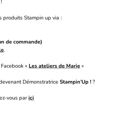
 !
 produits Stampin up via :
 bon de commande)
le
.
 Facebook «
Les ateliers de Marie
»
n devenant Démonstratrice
Stampin’Up !
?
vez-vous par
ici